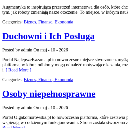
Augmentyka to inspirująca przestrzeń internetowa dla osób, które chcą
tym, jak roboty zmieniają nasze otoczenie. To miejsce, w którym nauk
Categories:
Biznes, Finanse, Ekonomia
Duchowni i Ich Posługa
Posted by admin
On maj - 10 - 2026
Portal NajlepszeKazania.pl to nowoczesne miejsce stworzone z myśl
platforma, w której odbiorcy mogą odnaleźć motywujące kazania, ro
i
[ Read More ]
Categories:
Biznes, Finanse, Ekonomia
Osoby niepełnosprawne
Posted by admin
On maj - 10 - 2026
Portal Olgakomorowska.pl to nowoczesna platforma, które zestawia pa
wspierają w codziennym funkcjonowaniu. Strona została stworzona z m
Read More ]