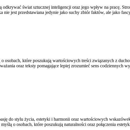
 odkrywać świat sztucznej inteligencji oraz jego wpływ na pracę. Stron
a nie jest przedstawiana jedynie jako suchy zbiór faktów, ale jako fasc
ą o osobach, które poszukują wartościowych treści związanych z duch
zważania oraz teksty pomagające lepiej zrozumieć sens codziennych w
sję do stylu życia, estetyki i harmonii oraz wartościowych wskazówek
yślą o osobach, które poszukują naturalności oraz połączenia estetyk