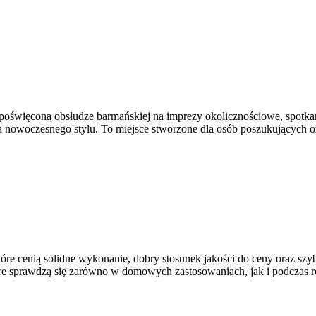
poświęcona obsłudze barmańskiej na imprezy okolicznościowe, spotkani
ra nowoczesnego stylu. To miejsce stworzone dla osób poszukujących o
 które cenią solidne wykonanie, dobry stosunek jakości do ceny oraz 
e sprawdzą się zarówno w domowych zastosowaniach, jak i podczas re