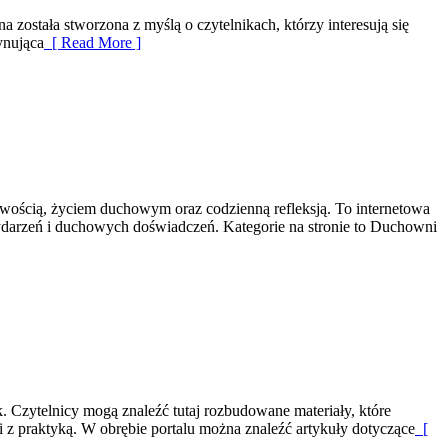
a została stworzona z myślą o czytelnikach, którzy interesują się
ynująca
[ Read More ]
owością, życiem duchowym oraz codzienną refleksją. To internetowa
ydarzeń i duchowych doświadczeń. Kategorie na stronie to Duchowni
. Czytelnicy mogą znaleźć tutaj rozbudowane materiały, które
i z praktyką. W obrębie portalu można znaleźć artykuły dotyczące
[