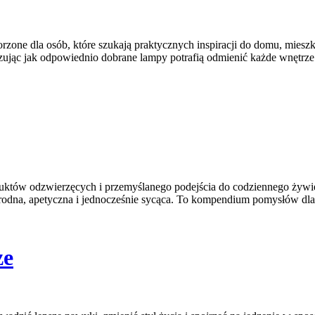
zone dla osób, które szukają praktycznych inspiracji do domu, mieszka
ąc jak odpowiednio dobrane lampy potrafią odmienić każde wnętrze. To
duktów odzwierzęcych i przemyślanego podejścia do codziennego żywien
rodna, apetyczna i jednocześnie sycąca. To kompendium pomysłów dla 
ze