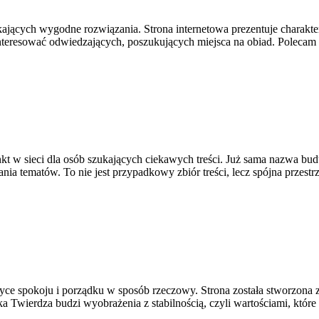
ukających wygodne rozwiązania. Strona internetowa prezentuje charakte
interesować odwiedzających, poszukujących miejsca na obiad. Polecam 
kt w sieci dla osób szukających ciekawych treści. Już sama nazwa bud
ia tematów. To nie jest przypadkowy zbiór treści, lecz spójna przestr
yce spokoju i porządku w sposób rzeczowy. Strona została stworzona z 
ka Twierdza budzi wyobrażenia z stabilnością, czyli wartościami, któ