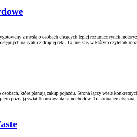
ydowe
ygotowany z myślą o osobach chcących lepiej rozumieć rynek motoryza
stępnych na rynku z drugiej ręki. To miejsce, w którym czytelnik m
o osobach, które planują zakup pojazdu. Strona łączy wiele konkretn
dopiero poznają świat finansowania samochodów. To strona tematyczn
aste