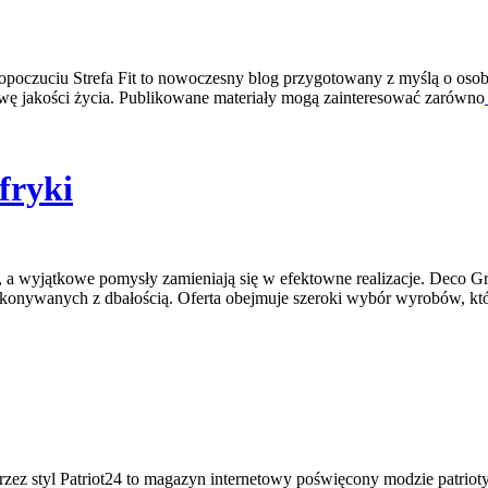
opoczuciu Strefa Fit to nowoczesny blog przygotowany z myślą o osob
awę jakości życia. Publikowane materiały mogą zainteresować zarówno
fryki
, a wyjątkowe pomysły zamieniają się w efektowne realizacje. Deco Gr
ykonywanych z dbałością. Oferta obejmuje szeroki wybór wyrobów, k
przez styl Patriot24 to magazyn internetowy poświęcony modzie patriot