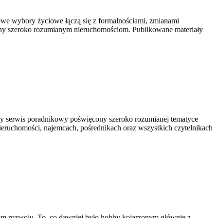
we wybory życiowe łączą się z formalnościami, zmianami
ony szeroko rozumianym nieruchomościom. Publikowane materiały
y serwis poradnikowy poświęcony szeroko rozumianej tematyce
nieruchomości, najemcach, pośrednikach oraz wszystkich czytelnikach
ziom rozwoju. To, co dawniej było hobby kojarzonym głównie z