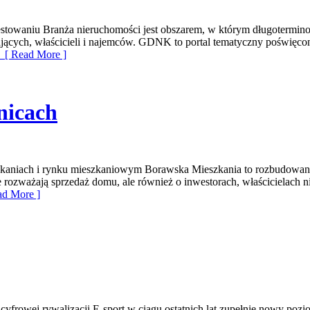
owaniu Branża nieruchomości jest obszarem, w którym długotermino
jących, właścicieli i najemców. GDNK to portal tematyczny poświęc
[ Read More ]
nicach
szkaniach i rynku mieszkaniowym Borawska Mieszkania to rozbudowan
e rozważają sprzedaż domu, ale również o inwestorach, właścicielach 
d More ]
 cyfrowej rywalizacji E-sport w ciągu ostatnich lat zupełnie nowy po