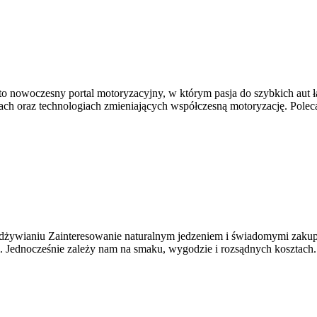
nowoczesny portal motoryzacyjny, w którym pasja do szybkich aut łąc
 oraz technologiach zmieniających współczesną motoryzację. Polecam S
dżywianiu Zainteresowanie naturalnym jedzeniem i świadomymi zakup
 Jednocześnie zależy nam na smaku, wygodzie i rozsądnych kosztach. W