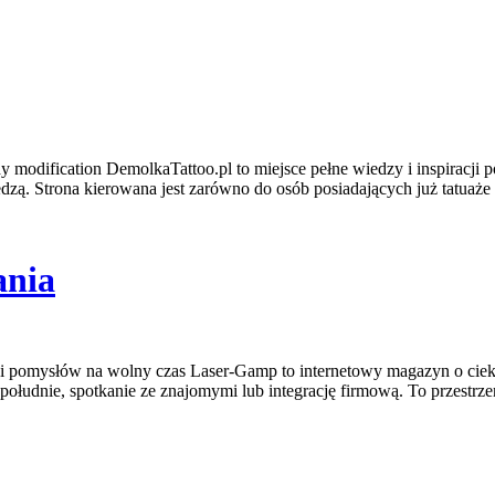
y modification DemolkaTattoo.pl to miejsce pełne wiedzy i inspiracji
edzą. Strona kierowana jest zarówno do osób posiadających już tatuaże i
ania
 i pomysłów na wolny czas Laser-Gamp to internetowy magazyn o ciek
południe, spotkanie ze znajomymi lub integrację firmową. To przestr