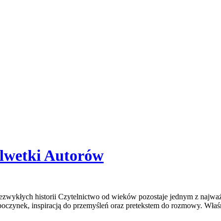
ylwetki Autorów
 niezwykłych historii Czytelnictwo od wieków pozostaje jednym z naj
zynek, inspiracją do przemyśleń oraz pretekstem do rozmowy. Właśnie