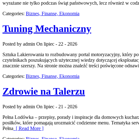
wyrażane nie tylko podczas świąt państwowych, lecz również w codz
Categories:
Biznes, Finanse, Ekonomia
Tuning Mechaniczny
Posted by admin
On lipiec - 22 - 2026
Sztuka Lakierowania to rozbudowany portal motoryzacyjny, który p
czytelnikach poszukujących użytecznej wiedzy dotyczącej eksploata
znacznie szerszy. Na stronie można znaleźć treści poświęcone odnawia
Categories:
Biznes, Finanse, Ekonomia
Zdrowie na Talerzu
Posted by admin
On lipiec - 21 - 2026
Pełna Lodówka – przepisy, porady i inspiracje dla domowych kuchar
posiłków, które pomagają urozmaicić codzienne menu. Tematyka ser
Pełna
[ Read More ]
Categories:
Biznes, Finanse, Ekonomia