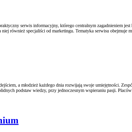
aktyczny serwis informacyjny, którego centralnym zagadnieniem jest h
 niej również specjaliści od marketingu. Tematyka serwisu obejmuje mi
jściem, a młodzież każdego dnia rozwijają swoje umiejętności. Zespół
solidnych podstaw wiedzy, przy jednoczesnym wspieraniu pasji. Pla
emium