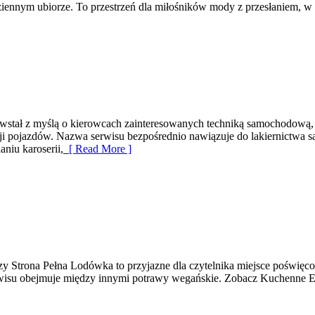
iennym ubiorze. To przestrzeń dla miłośników mody z przesłaniem, w k
owstał z myślą o kierowcach zainteresowanych techniką samochodową
cji pojazdów. Nazwa serwisu bezpośrednio nawiązuje do lakiernictwa
niu karoserii,
[ Read More ]
zy Strona Pełna Lodówka to przyjazne dla czytelnika miejsce poświęc
wisu obejmuje między innymi potrawy wegańskie. Zobacz Kuchenne Ek