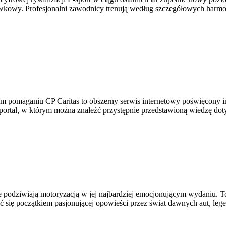
wkowy. Profesjonalni zawodnicy trenują według szczegółowych harm
rym pomaganiu CP Caritas to obszerny serwis internetowy poświęcony
o portal, w którym można znaleźć przystępnie przedstawioną wiedzę doty
 podziwiają motoryzacją w jej najbardziej emocjonującym wydaniu. To 
ać się początkiem pasjonującej opowieści przez świat dawnych aut, l