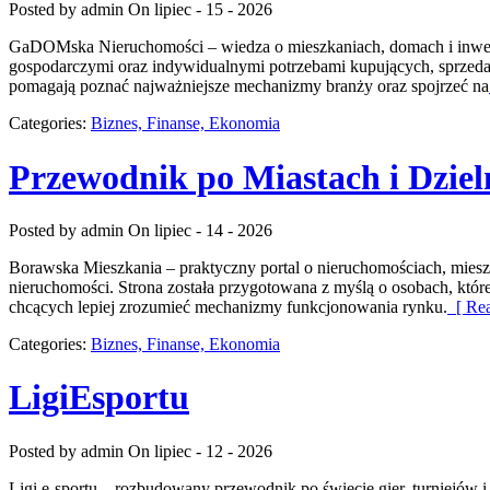
Posted by admin
On lipiec - 15 - 2026
GaDOMska Nieruchomości – wiedza o mieszkaniach, domach i inwest
gospodarczymi oraz indywidualnymi potrzebami kupujących, sprzeda
pomagają poznać najważniejsze mechanizmy branży oraz spojrzeć na
Categories:
Biznes, Finanse, Ekonomia
Przewodnik po Miastach i Dziel
Posted by admin
On lipiec - 14 - 2026
Borawska Mieszkania – praktyczny portal o nieruchomościach, mie
nieruchomości. Strona została przygotowana z myślą o osobach, któr
chcących lepiej zrozumieć mechanizmy funkcjonowania rynku.
[ Rea
Categories:
Biznes, Finanse, Ekonomia
LigiEsportu
Posted by admin
On lipiec - 12 - 2026
Ligi e-sportu – rozbudowany przewodnik po świecie gier, turniejów i